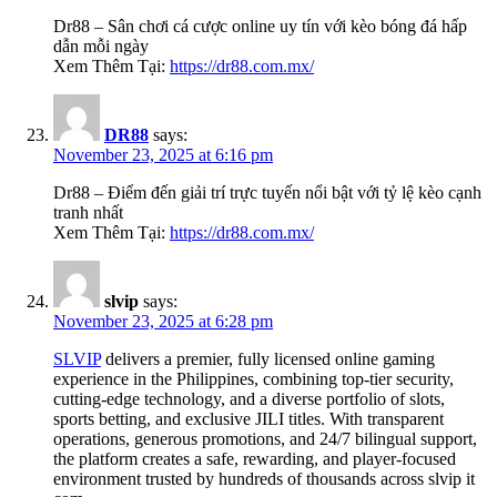
Dr88 – Sân chơi cá cược online uy tín với kèo bóng đá hấp
dẫn mỗi ngày
Xem Thêm Tại:
https://dr88.com.mx/
DR88
says:
November 23, 2025 at 6:16 pm
Dr88 – Điểm đến giải trí trực tuyến nổi bật với tỷ lệ kèo cạnh
tranh nhất
Xem Thêm Tại:
https://dr88.com.mx/
slvip
says:
November 23, 2025 at 6:28 pm
SLVIP
delivers a premier, fully licensed online gaming
experience in the Philippines, combining top-tier security,
cutting-edge technology, and a diverse portfolio of slots,
sports betting, and exclusive JILI titles. With transparent
operations, generous promotions, and 24/7 bilingual support,
the platform creates a safe, rewarding, and player-focused
environment trusted by hundreds of thousands across slvip it