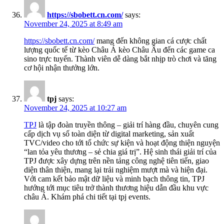
https://sbobett.cn.com/
says:
November 24, 2025 at 8:49 am
https://sbobett.cn.com/
mang đến không gian cá cược chất
lượng quốc tế từ kèo Châu Á kèo Châu Âu đến các game ca
sino trực tuyến. Thành viên dễ dàng bắt nhịp trò chơi và tăng
cơ hội nhận thưởng lớn.
tpj
says:
November 24, 2025 at 10:27 am
TPJ
là tập đoàn truyền thông – giải trí hàng đầu, chuyên cung
cấp dịch vụ số toàn diện từ digital marketing, sản xuất
TVC/video cho tới tổ chức sự kiện và hoạt động thiện nguyện
“lan tỏa yêu thương – sẻ chia giá trị”. Hệ sinh thái giải trí của
TPJ được xây dựng trên nền tảng công nghệ tiên tiến, giao
diện thân thiện, mang lại trải nghiệm mượt mà và hiện đại.
Với cam kết bảo mật dữ liệu và minh bạch thông tin, TPJ
hướng tới mục tiêu trở thành thương hiệu dẫn đầu khu vực
châu Á. Khám phá chi tiết tại tpj events.