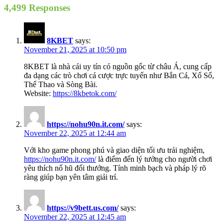
4,499 Responses
8KBET
says:
November 21, 2025 at 10:50 pm
8KBET là nhà cái uy tín có nguồn gốc từ châu Á, cung cấp
đa dạng các trò chơi cá cược trực tuyến như Bắn Cá, Xổ Số,
Thể Thao và Sòng Bài.
Website:
https://8kbetok.com/
https://nohu90n.it.com/
says:
November 22, 2025 at 12:44 am
Với kho game phong phú và giao diện tối ưu trải nghiệm,
https://nohu90n.it.com/
là điểm đến lý tưởng cho người chơi
yêu thích nổ hũ đổi thưởng. Tính minh bạch và pháp lý rõ
ràng giúp bạn yên tâm giải trí.
https://v9bett.us.com/
says:
November 22, 2025 at 12:45 am