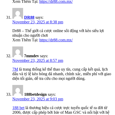
Xem Thêm Tại:
https://dr88.com.mx/
DR88
says:
November 23, 2025 at 8:38 pm
Dr88 – Thế giới cá cược online sôi động với kèo siêu lợi
nhuận cho người chơi
Xem Thêm Tại:
https://dr88.com.mx/
7mmdev
says:
November 23, 2025 at 8:57 pm
7M
là trang thống kê thể thao uy tín, cung cấp kết quả, lịch
đấu và tỷ lệ kèo bóng đá nhanh, chính xác, miễn phí với giao
diện tối giản, dễ tra cứu cho mọi người dùng.
188betdesign
says:
November 23, 2025 at 9:03 pm
188 bet
là thương hiệu cá cược trực tuyến quốc tế ra đời từ
2006, được cấp phép bởi Isle of Man GSC và nổi bật với hệ