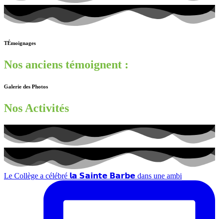
TÉmoignages
Nos anciens témoignent :
Galerie des Photos
Nos Activités
Le Collège a célébré 𝗹𝗮 𝗦𝗮𝗶𝗻𝘁𝗲 𝗕𝗮𝗿𝗯𝗲 dans une ambi