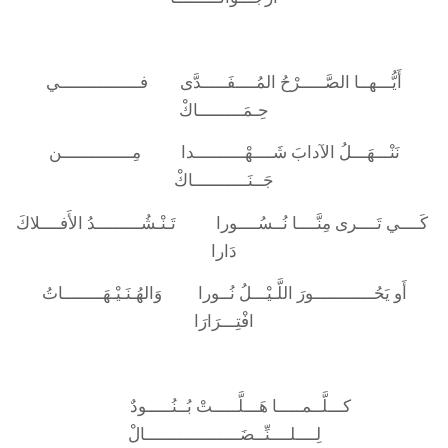
أَيُّـــهــا الصَّـــــرْحُ المُــــفَـــــدَّى فــــــــــــــــي
حِـمَـــــــــاكْ
نَنْـــهَـــلُ الآدابَ شَــــهْــــــــــدا مِــــــــــــــن
جَــنَـــــــــــاكْ
كَــــي تَــــرى مِنَّــــا نُــسُــــورا تَـنْـشُـــــــــدُ الأَفــــلاكَ
دَارا
أَو يَحُــــــــــــورَ اللَّـيْـــلُ نُــورا وَالهُـنَـيْـهَــــــــاتُ
افْتِـــرَارَا
كـــلَّــمـــــا هَـــلَّـــــتْ بُــنُـــــودٌ
لِــــلــــنِّــضَـــــــــــــــــــالْ