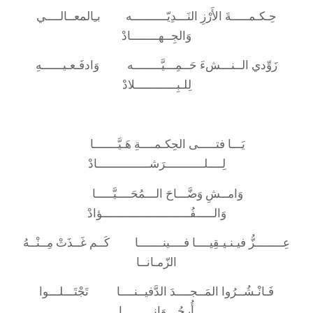
حِـكـمـــــةَ الأَرْزِ النَـــدِيّــــــــــه بـِالمعــالــــي
وَالجِــهــــــــادْ
زَوِّدي الــنـــشءَ حَــمِـــيَّــــــــه وَادفَـعـيــــــهِ
لِلـبِــــــــــــلادْ
يَـــا فتـــــى الحِكـمــــةِ هَـيَّـــــــا
لِــــلـــــــــــرَشـــــــــــــــادْ
وَامــشِ وَضَّـــاحَ الـــمُحَــــيَّـــــا
وَالـــــفُـــــــــــــــــــــــــؤادْ
عِــــــــزُّ فيـنـيـقِيــــا فــــينـــــــا كَــم غَــذَتْ مِــنْــهُ
الزّمـانــا
فَـانْـشُــرُوا المَــجــــدَ الدَّفيــنــــا تَجْتَـــلـــوا
أُرجُـــوَانـــــــــا