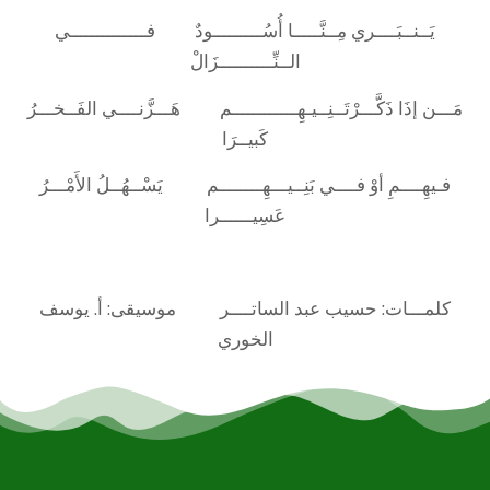
يَــنــبَــــري مِــنَّـــــا أُسُـــــــــودٌ فــــــــــــــي
الــنِّــــــــــزَالْ
مَـــن إذَا ذَكَّـــرْتَــنِــيـهِــــــــــــم هَـــزَّنــــي الفَــخـــرُ
كَبيــرَا
فـيهِــــمِ أوْ فــــي بَنِــيـــهِــــــــم يَسْــهُــلُ الأَمْـــرُ
عَسِيــــــرا
كلمـــات: حسيب عبد الساتــــر موسيقى: أ. يوسف
الخوري