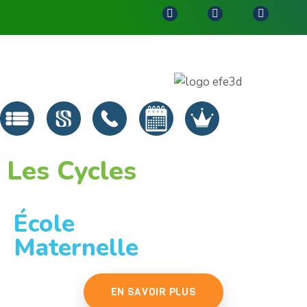
#215 (no title)
#189 (no title)
Les Cycles
École
Maternelle
EN SAVOIR PLUS