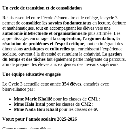
Un cycle de transition et de consolidation
Relais essentiel entre l’école élémentaire et le collège, le cycle 3
permet de
consolider les savoirs fondamentaux
en lecture, écriture
et mathématiques, tout en accompagnant les élèves vers une
autonomie intellectuelle et organisationnelle
plus affirmée. Les
apprentissages encouragent la
coopération, l’argumentation, la
résolution de problèmes et l’esprit critique
, tout en intégrant des
dimensions
artistiques et culturelles
qui enrichissent l’expérience
scolaire, ouvrent à la diversité et stimulent la créativité. La
gestion
du temps et des tâches
fait également partie intégrante du parcours,
afin de préparer les élèves aux exigences des niveaux supérieurs.
Une équipe éducative engagée
Le Cycle 3 accueille cette année
354 élèves
, encadrés avec
bienveillance par :
Mme Marie Khalifé
pour les classes de
CM1
;
Mme Hala Irani
pour les classes de
CM2
;
Mme Nada Bou Khalil
pour les classes de
6
ᵉ
.
Vœux pour l’année scolaire 2025-2026
Chers parents, chers élèves,