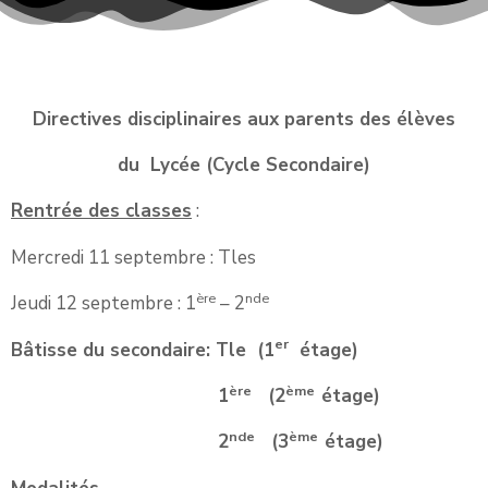
Directives disciplinaires aux parents des
élèves
du Lycée (Cycle Secondaire)
Rentrée des classes
:
Mercredi 11 septembre : Tles
ère
nde
Jeudi 12 septembre : 1
– 2
er
Bâtisse du secondaire: Tle (1
étage)
ère
ème
1
(2
étage)
nde
ème
2
(3
étage)