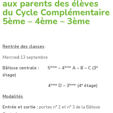
aux parents des élèves
du Cycle Complémentaire
5ème – 4ème – 3ème
Rentrée des classes
:
Mercredi 13 septembre
ème
ème
e
Bâtisse centrale : 5
– 4
A – B – C (3
étage)
ème
ème
e
4
D – 3
(4
étage)
Modalités
Entrée et sortie :
portes n° 2 et n° 3 de la Bâtisse