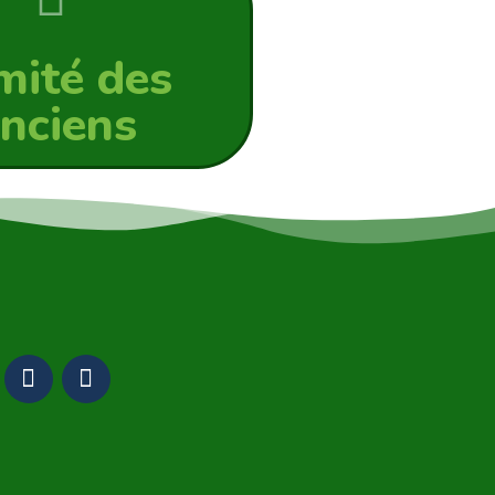
mité des
nciens