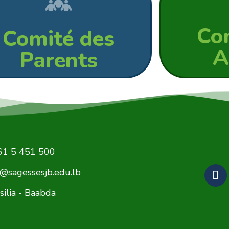
Co
Comité des
A
Parents
61 5 451 500
@sagessesjb.edu.lb
silia - Baabda