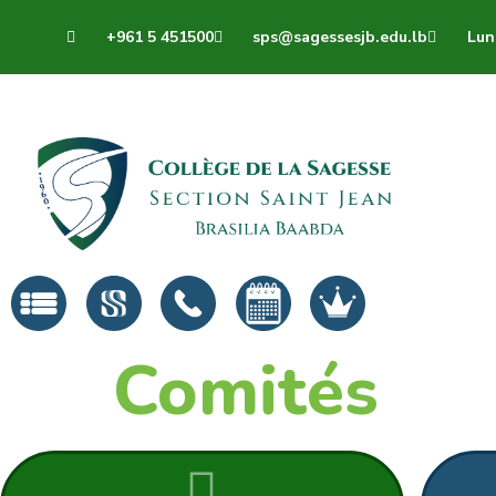
+961 5 451500
sps@sagessesjb.edu.lb
Lun 
Comités