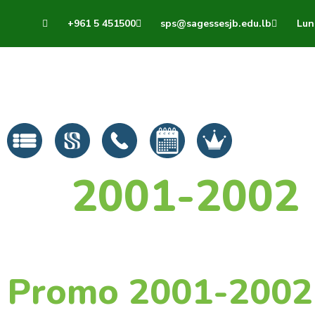
+961 5 451500
sps@sagessesjb.edu.lb
Lun 
2001-2002
Promo 2001-2002