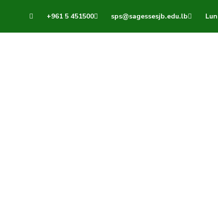
+961 5 451500
sps@sagessesjb.edu.lb
Lun 