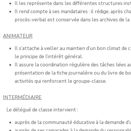
Il les représente dans les différentes structures insti
Il rend compte à ses mandataires : il rédige, après c
procès-verbal est conservée dans les archives de la 
ANIMATEUR
Il s’attache à veiller au maintien d’un bon climat de c
le principe de l’intérêt général.
Il assure la coordination régulière des tâches liées 
présentation de la fiche journalière ou du livre de bo
activités qui renforcent le groupe-classe.
INTERMÉDIAIRE
Le délégué de classe intervient :
auprès de la communauté éducative à la demande d’un
auprès de ses camarades à la demande du responsabl