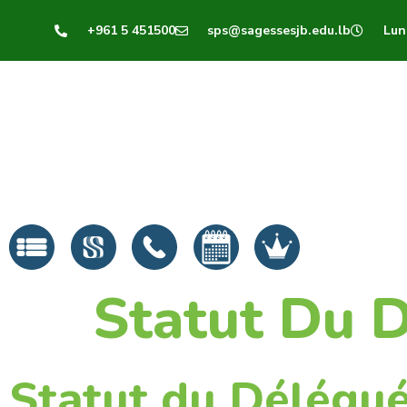
+961 5 451500
sps@sagessesjb.edu.lb
Lun 
Statut Du 
Statut du Délégué