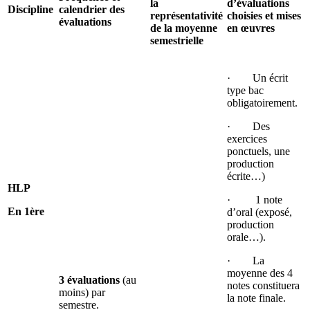
la
d’évaluations
Discipline
calendrier des
représentativité
choisies et mises
évaluations
de la moyenne
en œuvres
semestrielle
· Un écrit
type bac
obligatoirement.
· Des
exercices
ponctuels, une
production
écrite…)
HLP
· 1 note
En 1ère
d’oral (exposé,
production
orale…).
· La
moyenne des 4
3 évaluations
(au
notes constituera
moins) par
la note finale.
semestre.