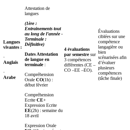
Attestation de
langues
(1ère :
Entrainements tout
Évaluations
au long de l’année -
ciblées sur une
Terminale :
compétence
Langues
Définitive)
langagière ou
vivantes :
4 évaluations
bien
Dates Attestation
par semestre
sur
·
scénarisées afin
de langue en
3 compétences
Anglais
d’évaluer
terminale
:
différentes (CE –
plusieurs
CO –EE –EO).
·
compétences
Compréhension
Arabe
(tâche finale)
Orale
CO
(1h) :
début février
Compréhension
Ecrite
CE
+
Expression Ecrite
EE
(2h) : semaine du
18 avril
Expression Orale