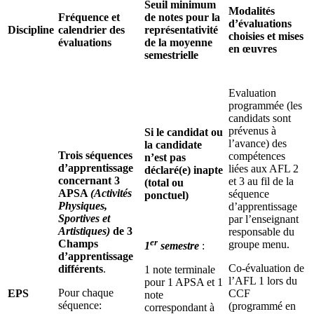
Seuil minimum
Modalités
Fréquence et
de notes pour la
d’évaluations
Discipline
calendrier des
représentativité
choisies et mises
évaluations
de la moyenne
en œuvres
semestrielle
Evaluation
programmée (les
candidats sont
prévenus à
Si le candidat ou
l’avance) des
la candidate
Trois séquences
compétences
n’est pas
d’apprentissage
liées aux AFL 2
déclaré(e) inapte
concernant 3
et 3 au fil de la
(total ou
APSA
(Activités
séquence
ponctuel)
Physiques,
d’apprentissage
Sportives et
par l’enseignant
Artistiques)
de 3
responsable du
er
Champs
groupe menu.
1
semestre
:
d’apprentissage
Co-évaluation de
différents
.
1 note terminale
l’AFL 1 lors du
pour 1 APSA et 1
Pour chaque
EPS
CCF
note
séquence:
(programmé en
correspondant à