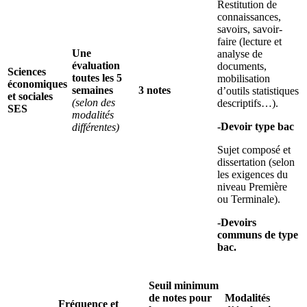
Restitution de
connaissances,
savoirs, savoir-
faire (lecture et
Une
analyse de
évaluation
documents,
Sciences
toutes les 5
mobilisation
économiques
semaines
3 notes
d’outils statistiques
et sociales
(selon des
descriptifs…).
SES
modalités
-Devoir type bac
différentes)
Sujet composé et
dissertation (selon
les exigences du
niveau Première
ou Terminale).
-Devoirs
communs de type
bac.
Seuil minimum
de notes pour
Modalités
Fréquence et