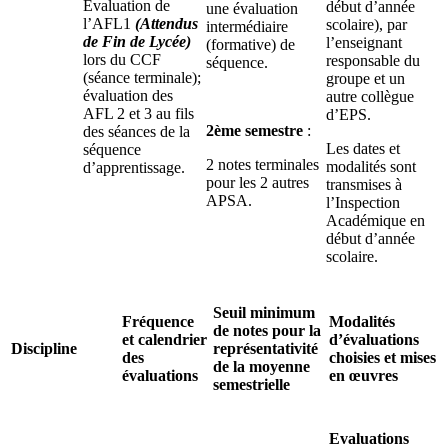
Evaluation de
début d’année
une évaluation
l’AFL1
(Attendus
scolaire), par
intermédiaire
de Fin de Lycée)
l’enseignant
(formative) de
lors du CCF
responsable du
séquence.
(séance terminale);
groupe et un
évaluation des
autre collègue
AFL 2 et 3 au fils
d’EPS.
2ème semestre
:
des séances de la
Les dates et
séquence
2 notes terminales
modalités sont
d’apprentissage.
pour les 2 autres
transmises à
APSA.
l’Inspection
Académique en
début d’année
scolaire.
Seuil minimum
Fréquence
Modalités
de notes pour la
et calendrier
d’évaluations
Discipline
représentativité
des
choisies et mises
de la moyenne
évaluations
en œuvres
semestrielle
Evaluations