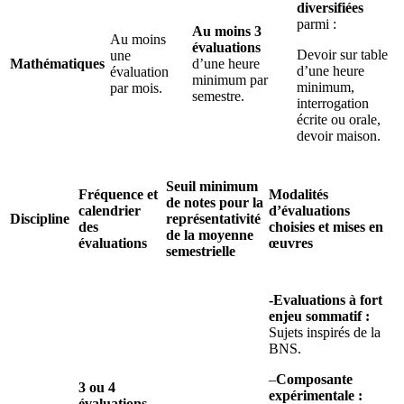
diversifiées
parmi :
Au moins 3
Au moins
évaluations
Devoir sur table
une
Mathématiques
d’une heure
d’une heure
évaluation
minimum par
minimum,
par mois.
semestre.
interrogation
écrite ou orale,
devoir maison.
Seuil minimum
Fréquence et
Modalités
de notes pour la
calendrier
d’évaluations
Discipline
représentativité
des
choisies et mises en
de la moyenne
évaluations
œuvres
semestrielle
-Evaluations à fort
enjeu sommatif :
Sujets inspirés de la
BNS.
–
Composante
3 ou 4
expérimentale :
évaluations