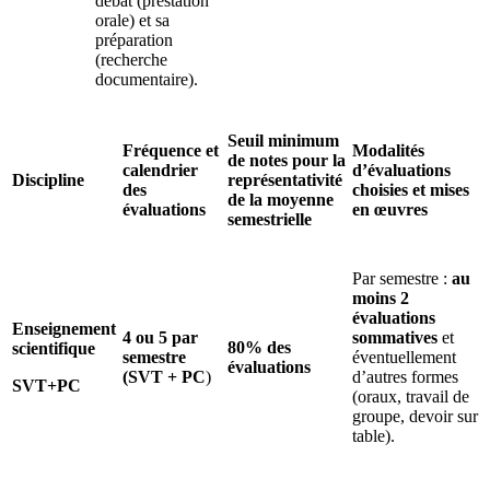
débat (prestation
orale) et sa
préparation
(recherche
documentaire).
Seuil minimum
Fréquence et
Modalités
de notes pour la
calendrier
d’évaluations
Discipline
représentativité
des
choisies et mises
de la moyenne
évaluations
en œuvres
semestrielle
Par semestre :
au
moins 2
évaluations
Enseignement
4 ou 5 par
sommatives
et
80% des
scientifique
semestre
éventuellement
évaluations
(SVT + PC
)
d’autres formes
SVT+PC
(oraux, travail de
groupe, devoir sur
table).