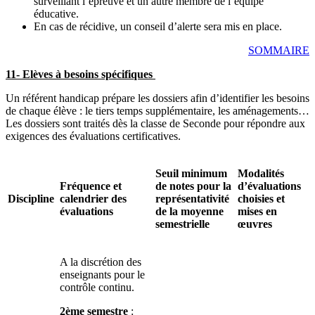
surveillant l’épreuve et un autre membre de l’équipe
éducative.
En cas de récidive, un conseil d’alerte sera mis en place.
SOMMAIRE
11- Elèves à besoins spécifiques
Un référent handicap prépare les dossiers afin d’identifier les besoins
de chaque élève : le tiers temps supplémentaire, les aménagements…
Les dossiers sont traités dès la classe de Seconde pour répondre aux
exigences des évaluations certificatives.
Seuil minimum
Modalités
Fréquence et
de notes pour la
d’évaluations
Discipline
calendrier des
représentativité
choisies et
évaluations
de la moyenne
mises en
semestrielle
œuvres
A la discrétion des
enseignants pour le
contrôle continu.
2ème semestre
: